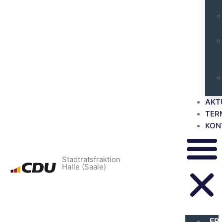
AKT
TER
KON
Stadtratsfraktion
Halle (Saale)
FR