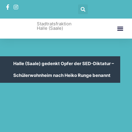
Stadtratsfraktion
Halle (Saale)
Halle (Saale) gedenkt Opfer der SED-Diktatur –
Schülerwohnheim nach Heiko Runge benannt