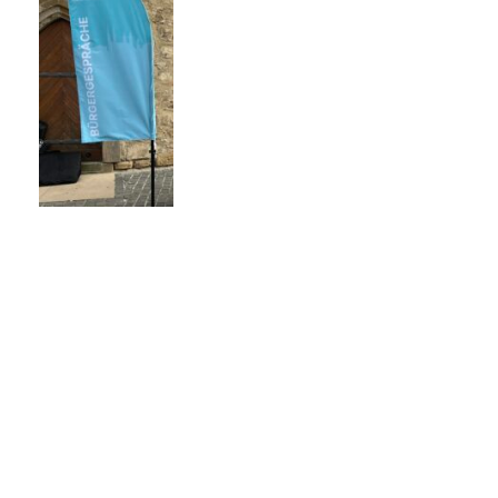
CDU-Fraktion begrüßt positive
Bewerberlage für externe
Überprüfung der Sozialausgaben
21 Juli, 2026
CDU-Fraktion irritiert über
Vorfestlegung der Verwaltung zur