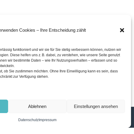
erwenden Cookies – Ihre Entscheidung zählt
rlässig funktioniert und wir sie für Sie stetig verbessern können, nutzen wir
ien. Diese helfen uns z. B. dabei, zu verstehen, wie unsere Seite genutzt
nen wir bestimmte Daten – wie Ihr Nutzungsverhalten – erfassen und so
twickeln.
st, ob Sie zustimmen möchten. Ohne Ihre Einwilligung kann es sein, dass
chränkt zur Verfügung stehen.
Ablehnen
Einstellungen ansehen
CDU - Stadtratsfraktion Halle (Saale)
Datenschutz
Impressum
Schmeerstraße 1 in 06108 Halle (Saale)