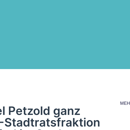
MEH
l Petzold ganz
-Stadtratsfraktion