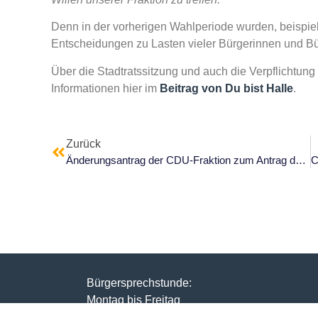
Denn in der vorherigen Wahlperiode wurden, beispielsw
Entscheidungen zu Lasten vieler Bürgerinnen und B
Über die Stadtratssitzung und auch die Verpflichtung
Informationen hier im
Beitrag von Du bist Halle
.
Zurück
Änderungsantrag der CDU-Fraktion zum Antrag der SPD-Fraktion Stadt Halle (Saale) zur Plastik „Der Aufsteigende„ von Herbert Volwahsen
Bürgersprechstunde:
Montag bis Freitag
10:00 Uhr bis 13:00 Uhr