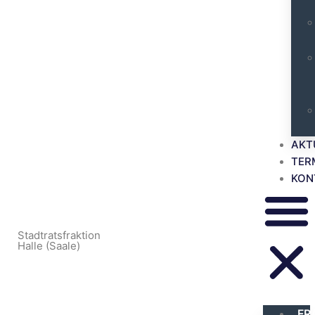
AKT
TER
KON
Stadtratsfraktion
Halle (Saale)
FR