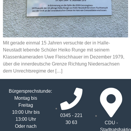
Mit gerade einmal 15 Jahren versuchte der in Halle-
Neustadt lebende Schüler Heiko Runge mit seinem
Klassenkameraden Uwe Fleischhauer im Dezember 1979,
über die innerdeutsche Grenze Richtung Niedersachsen
dem Unrechtsregime der […]
Bürgersprechstunde:
Montag bis
Freitag
10:00 Uhr bis
0345 - 221
13:00 Uhr
30 63
CDU -
Oder nach
Stadtratsfrakti