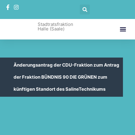
Stadtratsfraktion
Halle (Saale)
​Änderungsantrag der CDU-Fraktion zum Antrag
der Fraktion BÜNDNIS 90 DIE GRÜNEN zum
künftigen Standort des SalineTechnikums