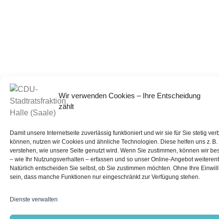
Wir verwenden Cookies – Ihre Entscheidung
zählt
Damit unsere Internetseite zuverlässig funktioniert und wir sie für Sie stetig ve
können, nutzen wir Cookies und ähnliche Technologien. Diese helfen uns z. B. 
verstehen, wie unsere Seite genutzt wird. Wenn Sie zustimmen, können wir be
– wie Ihr Nutzungsverhalten – erfassen und so unser Online-Angebot weiterent
Bürgersprechstunde:
0345 - 221
CDU -
Natürlich entscheiden Sie selbst, ob Sie zustimmen möchten. Ohne Ihre Einwil
sein, dass manche Funktionen nur eingeschränkt zur Verfügung stehen.
Montag bis
30 63
Stadtratsfraktion
Freitag
Halle (Saale)
cdu-
Dienste verwalten
10:00 Uhr bis
Schmeerstraße
fraktion@halle.de
13:00 Uhr
1 in 06108