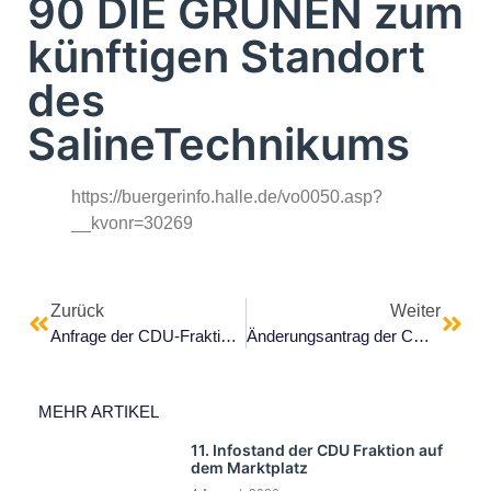
90 DIE GRÜNEN zum
künftigen Standort
des
SalineTechnikums
https://buergerinfo.halle.de/vo0050.asp?
__kvonr=30269
Zurück
Weiter
Anfrage der CDU-Fraktion zu den Parkflächen für Fahrräder am Hauptbahnhof
Änderungsantrag der CDU-Fraktion zum Antrag der SPD-Fraktion Stadt Halle (Saale) zur Plastik „Der Aufsteigende„ von Herbert Volwahsen
MEHR ARTIKEL
11. Infostand der CDU Fraktion auf
dem Marktplatz