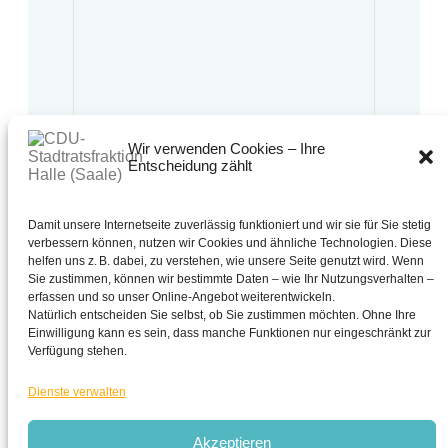
Wir verwenden Cookies – Ihre
Entscheidung zählt
Bürgersprechstunde:
Montag bis Freitag
10:00 Uhr bis 13:00 Uhr
Oder nach Vereinbarung.
Damit unsere Internetseite zuverlässig funktioniert und wir sie für Sie stetig
verbessern können, nutzen wir Cookies und ähnliche Technologien. Diese
0345 - 221 30 63
helfen uns z. B. dabei, zu verstehen, wie unsere Seite genutzt wird. Wenn
Sie zustimmen, können wir bestimmte Daten – wie Ihr Nutzungsverhalten –
cdu-fraktion@halle.de
erfassen und so unser Online-Angebot weiterentwickeln.
CDU - Stadtratsfraktion Halle (Saale)
Natürlich entscheiden Sie selbst, ob Sie zustimmen möchten. Ohne Ihre
Schmeerstraße 1 in 06108 Halle (Saale)
Einwilligung kann es sein, dass manche Funktionen nur eingeschränkt zur
Verfügung stehen.
Dienste verwalten
Akzeptieren