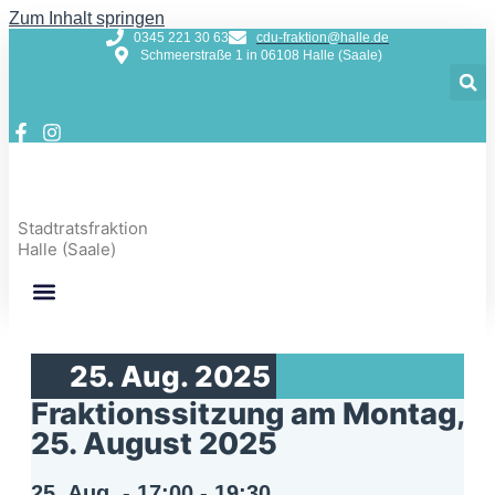
Zum Inhalt springen
0345 221 30 63
cdu-fraktion@halle.de
Schmeerstraße 1 in 06108 Halle (Saale)
Stadtratsfraktion
Halle (Saale)
25. Aug. 2025
Fraktionssitzung am Montag,
25. August 2025
25. Aug.
-
17:00
-
19:30