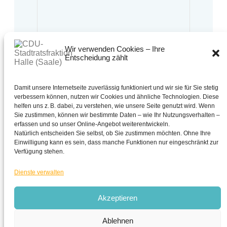
Wir verwenden Cookies – Ihre
Entscheidung zählt
Bürgersprechstunde:
Montag bis Freitag
10:00 Uhr bis 13:00 Uhr
Oder nach Vereinbarung.
Damit unsere Internetseite zuverlässig funktioniert und wir sie für Sie stetig
verbessern können, nutzen wir Cookies und ähnliche Technologien. Diese
0345 - 221 30 63
helfen uns z. B. dabei, zu verstehen, wie unsere Seite genutzt wird. Wenn
Sie zustimmen, können wir bestimmte Daten – wie Ihr Nutzungsverhalten –
cdu-fraktion@halle.de
erfassen und so unser Online-Angebot weiterentwickeln.
CDU - Stadtratsfraktion Halle (Saale)
Natürlich entscheiden Sie selbst, ob Sie zustimmen möchten. Ohne Ihre
Schmeerstraße 1 in 06108 Halle (Saale)
Einwilligung kann es sein, dass manche Funktionen nur eingeschränkt zur
Verfügung stehen.
Dienste verwalten
Akzeptieren
Stadtratsfraktion
Halle (Saale)
Ablehnen