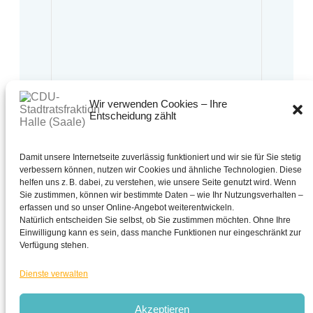
Wir verwenden Cookies – Ihre
Entscheidung zählt
Bürgersprechstunde:
Montag bis Freitag
10:00 Uhr bis 13:00 Uhr
Oder nach Vereinbarung.
Damit unsere Internetseite zuverlässig funktioniert und wir sie für Sie stetig
verbessern können, nutzen wir Cookies und ähnliche Technologien. Diese
0345 - 221 30 63
helfen uns z. B. dabei, zu verstehen, wie unsere Seite genutzt wird. Wenn
Sie zustimmen, können wir bestimmte Daten – wie Ihr Nutzungsverhalten –
cdu-fraktion@halle.de
erfassen und so unser Online-Angebot weiterentwickeln.
CDU - Stadtratsfraktion Halle (Saale)
Natürlich entscheiden Sie selbst, ob Sie zustimmen möchten. Ohne Ihre
Schmeerstraße 1 in 06108 Halle (Saale)
Einwilligung kann es sein, dass manche Funktionen nur eingeschränkt zur
Verfügung stehen.
Dienste verwalten
Akzeptieren