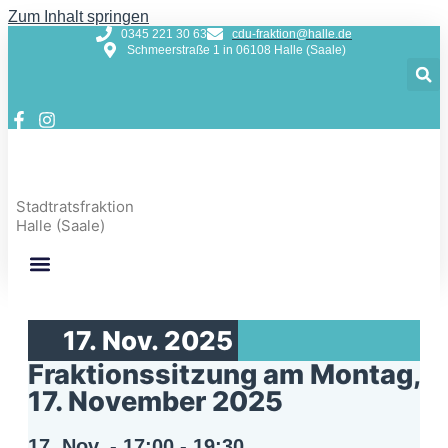
Zum Inhalt springen
0345 221 30 63
cdu-fraktion@halle.de
Schmeerstraße 1 in 06108 Halle (Saale)
Stadtratsfraktion
Halle (Saale)
17. Nov. 2025
Fraktionssitzung am Montag,
17. November 2025
17. Nov.
-
17:00
-
19:30