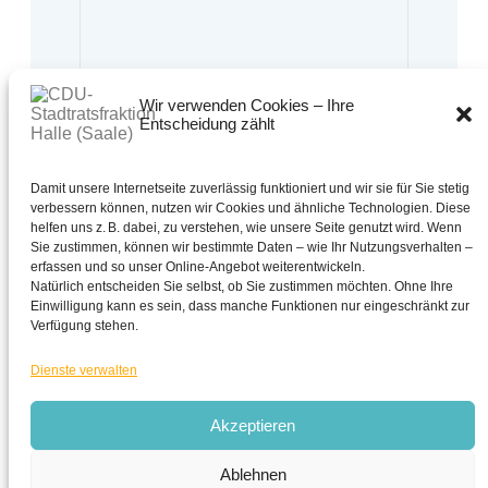
Wir verwenden Cookies – Ihre
Entscheidung zählt
Bürgersprechstunde:
Montag bis Freitag
10:00 Uhr bis 13:00 Uhr
Oder nach Vereinbarung.
Damit unsere Internetseite zuverlässig funktioniert und wir sie für Sie stetig
verbessern können, nutzen wir Cookies und ähnliche Technologien. Diese
0345 - 221 30 63
helfen uns z. B. dabei, zu verstehen, wie unsere Seite genutzt wird. Wenn
Sie zustimmen, können wir bestimmte Daten – wie Ihr Nutzungsverhalten –
cdu-fraktion@halle.de
erfassen und so unser Online-Angebot weiterentwickeln.
CDU - Stadtratsfraktion Halle (Saale)
Natürlich entscheiden Sie selbst, ob Sie zustimmen möchten. Ohne Ihre
Schmeerstraße 1 in 06108 Halle (Saale)
Einwilligung kann es sein, dass manche Funktionen nur eingeschränkt zur
Verfügung stehen.
Dienste verwalten
Akzeptieren
Stadtratsfraktion
Halle (Saale)
Ablehnen