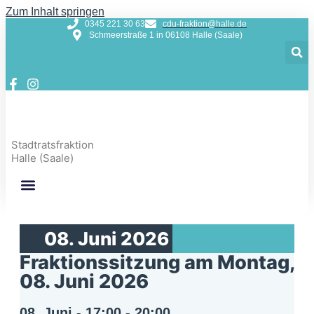
Zum Inhalt springen
0345 221 30 63
cdu-fraktion@halle.de
Schmeerstraße 1 in 06108 Halle (Saale)
Stadtratsfraktion
Halle (Saale)
08. Juni 2026
Fraktionssitzung am Montag,
08. Juni 2026
08. Juni
-
17:00
-
20:00