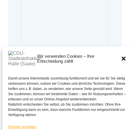
Wir verwenden Cookies – Ihre
Entscheidung zählt
Bürgersprechstunde:
Montag bis Freitag
10:00 Uhr bis 13:00 Uhr
Oder nach Vereinbarung.
Damit unsere Internetseite zuverlässig funktioniert und wir sie für Sie stetig
verbessern können, nutzen wir Cookies und ähnliche Technologien. Diese
0345 - 221 30 63
helfen uns z. B. dabei, zu verstehen, wie unsere Seite genutzt wird. Wenn
Sie zustimmen, können wir bestimmte Daten – wie Ihr Nutzungsverhalten –
cdu-fraktion@halle.de
erfassen und so unser Online-Angebot weiterentwickeln.
CDU - Stadtratsfraktion Halle (Saale)
Natürlich entscheiden Sie selbst, ob Sie zustimmen möchten. Ohne Ihre
Schmeerstraße 1 in 06108 Halle (Saale)
Einwilligung kann es sein, dass manche Funktionen nur eingeschränkt zur
Verfügung stehen.
Dienste verwalten