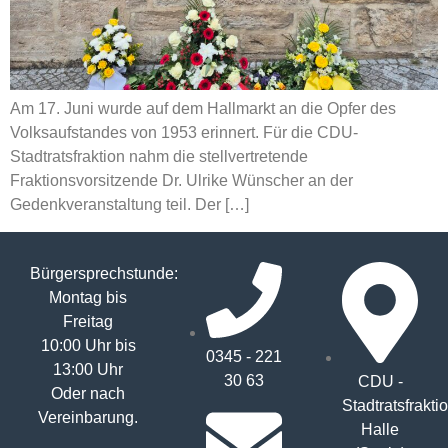
Am 17. Juni wurde auf dem Hallmarkt an die Opfer des
Volksaufstandes von 1953 erinnert. Für die CDU-
Stadtratsfraktion nahm die stellvertretende
Fraktionsvorsitzende Dr. Ulrike Wünscher an der
Gedenkveranstaltung teil. Der […]
Bürgersprechstunde:
Montag bis
Freitag
10:00 Uhr bis
0345 - 221
13:00 Uhr
30 63
CDU -
Oder nach
Stadtratsfrakti
Vereinbarung.
Halle