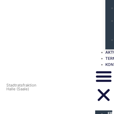
AKT
TER
KON
Stadtratsfraktion
Halle (Saale)
FR