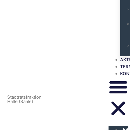
AKT
TER
KON
Stadtratsfraktion
Halle (Saale)
FR