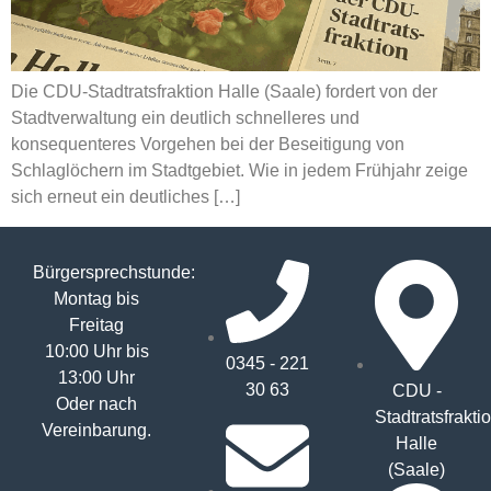
Die CDU-Stadtratsfraktion Halle (Saale) fordert von der
Stadtverwaltung ein deutlich schnelleres und
konsequenteres Vorgehen bei der Beseitigung von
Schlaglöchern im Stadtgebiet. Wie in jedem Frühjahr zeige
sich erneut ein deutliches […]
Bürgersprechstunde:
Montag bis
Freitag
10:00 Uhr bis
0345 - 221
13:00 Uhr
30 63
CDU -
Oder nach
Stadtratsfrakti
Vereinbarung.
Halle
(Saale)