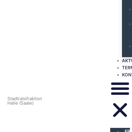
AKT
TER
KON
Stadtratsfraktion
Halle (Saale)
FR