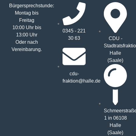
Bürgersprechstunde:
Montag bis
Freitag
10:00 Uhr bis
0345 - 221
13:00 Uhr
30 63
CDU -
Oder nach
Stadtratsfrakti
Vereinbarung.
Halle
(Saale)
cdu-
fraktion@halle.de
Schmeerstraß
1 in 06108
Halle
(Saale)