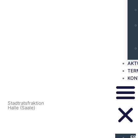
AKT
TER
KON
Stadtratsfraktion
Halle (Saale)
FR