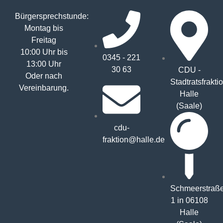
Bürgersprechstunde:
Montag bis
Freitag
10:00 Uhr bis
0345 - 221
13:00 Uhr
30 63
CDU -
Oder nach
Stadtratsfrakti
Vereinbarung.
Halle
(Saale)
cdu-
fraktion@halle.de
Schmeerstraß
1 in 06108
Halle