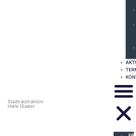
AKT
TER
KON
Stadtratsfraktion
Halle (Saale)
FR