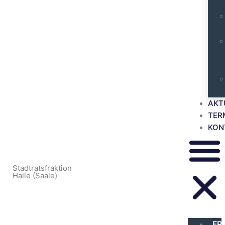
AKT
TER
KON
Stadtratsfraktion
Halle (Saale)
FR