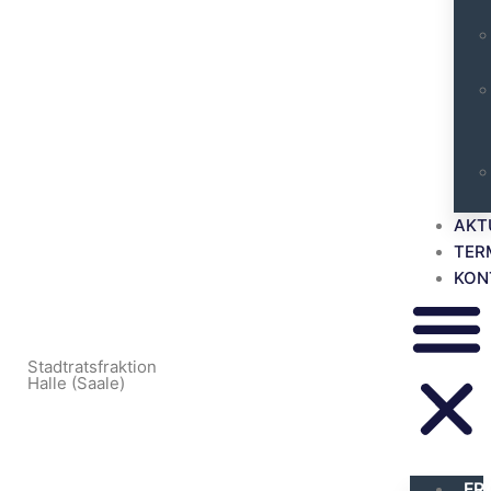
AKT
TER
KON
Stadtratsfraktion
Halle (Saale)
FR