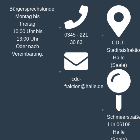
Bürgersprechstunde:
Montag bis
Freitag
10:00 Uhr bis
0345 - 221
13:00 Uhr
30 63
CDU -
Oder nach
Stadtratsfrakti
Vereinbarung.
Halle
(Saale)
cdu-
fraktion@halle.de
Schmeerstraß
1 in 06108
Halle
(Saale)