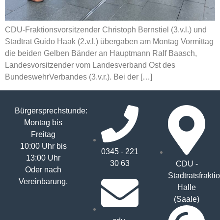
CDU-Fraktionsvorsitzender Christoph Bernstiel (3.v.l.) und
Stadtrat Guido Haak (2.v.l.) übergaben am Montag Vormittag
die beiden Gelben Bänder an Hauptmann Ralf Baasch,
Landesvorsitzender vom Landesverband Ost des
BundeswehrVerbandes (3.v.r.). Bei der […]
Bürgersprechstunde:
Montag bis
Freitag
10:00 Uhr bis
0345 - 221
13:00 Uhr
30 63
CDU -
Oder nach
Stadtratsfrakti
Vereinbarung.
Halle
(Saale)