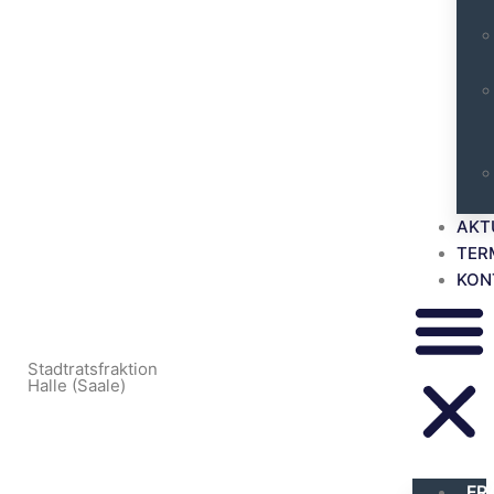
AKT
TER
KON
Stadtratsfraktion
Halle (Saale)
FR