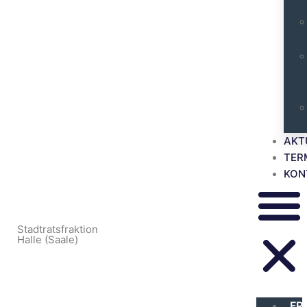
AKT
TER
KON
Stadtratsfraktion
Halle (Saale)
FR