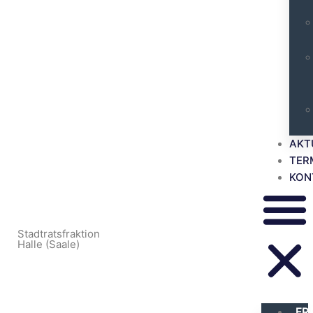
AKT
TER
KON
Stadtratsfraktion
Halle (Saale)
FR