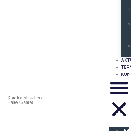
AKT
TER
KON
Stadtratsfraktion
Halle (Saale)
FR