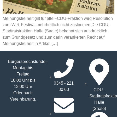
Meinungsfreiheit gilt für alle –CDU-Fraktion wird Resolution
zum WIR-Festival mehrheitlich nicht zustimmen Die CDU-
Stadtratsfraktion Halle (Saale) bekennt sich ausdrücklich
zum Grundgesetz und zum darin verankerten Recht auf
Meinungsfreiheit in Artikel […]
Bürgersprechstunde:
Montag bis
Freitag
10:00 Uhr bis
0345 - 221
13:00 Uhr
30 63
CDU -
Oder nach
Stadtratsfrakti
Vereinbarung.
Halle
(Saale)