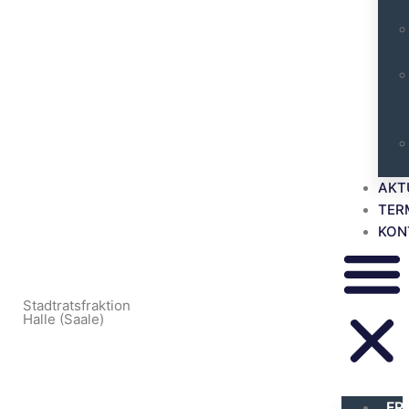
AKT
TER
KON
Stadtratsfraktion
Halle (Saale)
FR